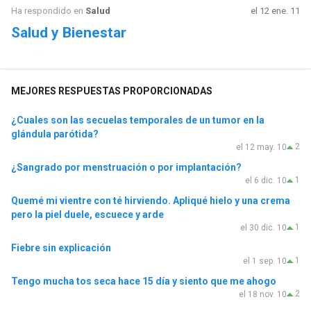
Ha respondido en
Salud
el 12 ene. 11
Salud y Bienestar
MEJORES RESPUESTAS PROPORCIONADAS
¿Cuales son las secuelas temporales de un tumor en la
glándula parótida?
2
el 12 may. 10
¿Sangrado por menstruación o por implantación?
1
el 6 dic. 10
Quemé mi vientre con té hirviendo. Apliqué hielo y una crema
pero la piel duele, escuece y arde
1
el 30 dic. 10
Fiebre sin explicación
1
el 1 sep. 10
Tengo mucha tos seca hace 15 día y siento que me ahogo
2
el 18 nov. 10