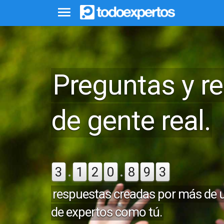
Preguntas y r
de gente real.
.
.
3
1
2
0
8
9
3
respuestas creadas por más de u
de expertos como tú.