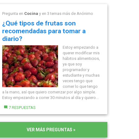
Pregunta en
Cocina
y en 3 temas más de
Anónimo
¿Qué tipos de frutas son
recomendadas para tomar a
diario?
Estoy empezando a
querer modificar mis
hábitos alimenticios,
ya que soy
programador y
estudiante y muchas
veces tengo que
comer lo que tengo
a la mano, así que quiero comenzar por algo simple.
Estoy empezando a correr 30 minutos al día y quiero...
7 RESPUESTAS
VER MÁS PREGUNTAS »