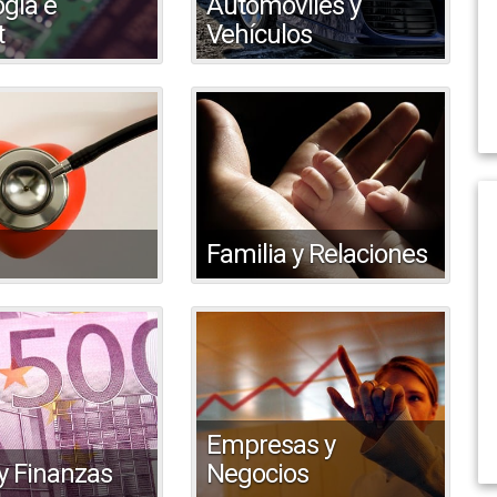
gía e
Automóviles y
t
Vehículos
Familia y Relaciones
Empresas y
y Finanzas
Negocios