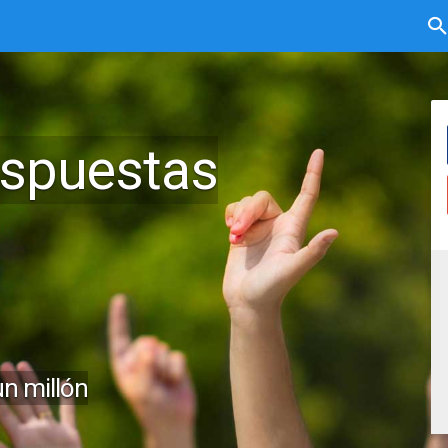
espuestas
n millón