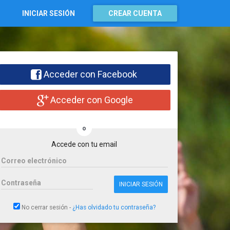
INICIAR SESIÓN
CREAR CUENTA
Acceder con Facebook
Acceder con Google
o
Accede con tu email
Correo electrónico
Contraseña
INICIAR SESIÓN
No cerrar sesión
-
¿Has olvidado tu contraseña?