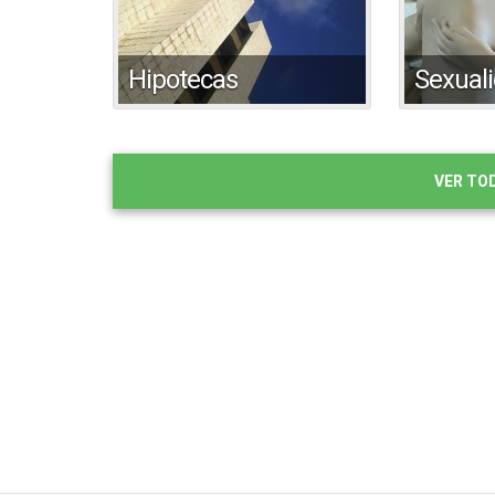
Hipotecas
Sexual
VER TO