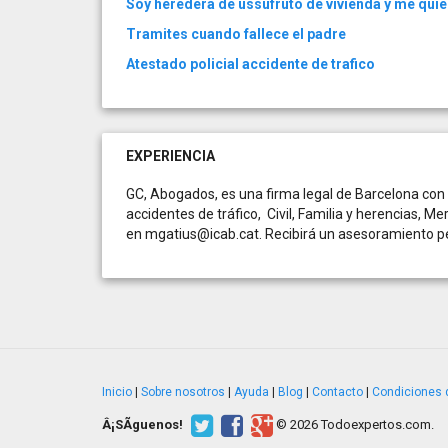
Soy heredera de ussufruto de vivienda y me qui
Tramites cuando fallece el padre
Atestado policial accidente de trafico
EXPERIENCIA
GC, Abogados, es una firma legal de Barcelona con
accidentes de tráfico, Civil, Familia y herencias, 
en
mgatius@icab.cat
. Recibirá un asesoramiento p
Inicio
|
Sobre nosotros
|
Ayuda
|
Blog
|
Contacto
|
Condiciones 
Â¡SÃ­guenos!
© 2026 Todoexpertos.com.
v