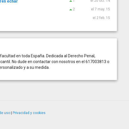
1
el 20 oct. 14
eren echar
2
el 7 may. 15
el 2 feb. 15
 facultad en toda España. Dedicada al Derecho Penal,
Mercantil. No dude en contactar con nosotros en el 617003813 o
ersonalizado y a su medida.
de uso
|
Privacidad y cookies
4.2.51120.1