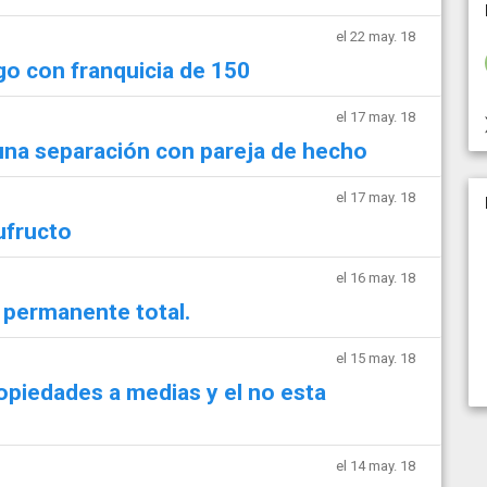
el 22 may. 18
o con franquicia de 150
el 17 may. 18
na separación con pareja de hecho
el 17 may. 18
ufructo
el 16 may. 18
 permanente total.
el 15 may. 18
piedades a medias y el no esta
el 14 may. 18