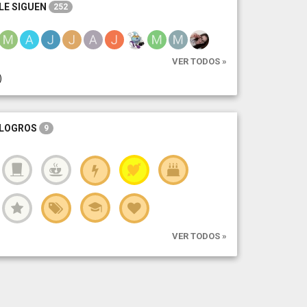
LE SIGUEN
252
VER TODOS »
)
LOGROS
9
VER TODOS »