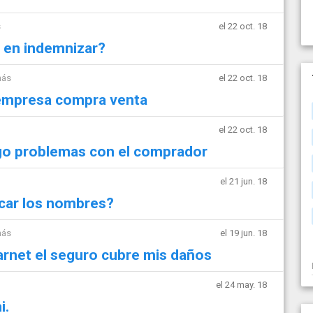
s
el 22 oct. 18
r en indemnizar?
más
el 22 oct. 18
 empresa compra venta
el 22 oct. 18
go problemas con el comprador
el 21 jun. 18
icar los nombres?
más
el 19 jun. 18
arnet el seguro cubre mis daños
el 24 may. 18
i.