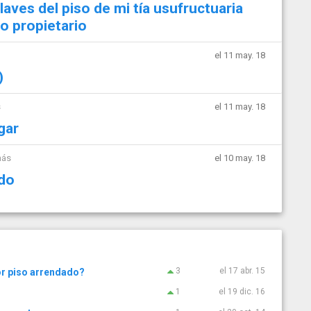
llaves del piso de mi tía usufructuaria
do propietario
el 11 may. 18
)
s
el 11 may. 18
gar
más
el 10 may. 18
ado
3
el 17 abr. 15
or piso arrendado?
1
el 19 dic. 16