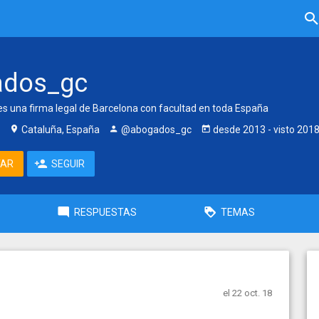
ados_gc
s una firma legal de Barcelona con facultad en toda España
Cataluña, España
@abogados_gc
desde
2013
- visto
201
TAR
SEGUIR
RESPUESTAS
TEMAS
el 22 oct. 18