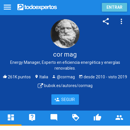
ENTRAR
cor mag
Energy Manager, Experto en eficiencia energética y energías
renovables.
261K puntos
Italia
@cormag
desde
2010
- visto
2019
bubok.es/autores/cormag
SEGUIR