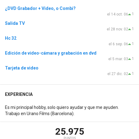
¿DVD Grabador + Video, o Combi?
1
el 14 oct. 06
Salida TV
1
el 28 nov. 02
Hc 32
1
el 6 sep. 06
Edición de video-cámara y grabación en dvd
1
el 5 mar. 03
Tarjeta de video
1
el 27 dic. 02
EXPERIENCIA
Es mi principal hobby, solo quiero ayudar y que me ayuden.
Trabajo en Urano Films (Barcelona).
25.975
PUNTOS