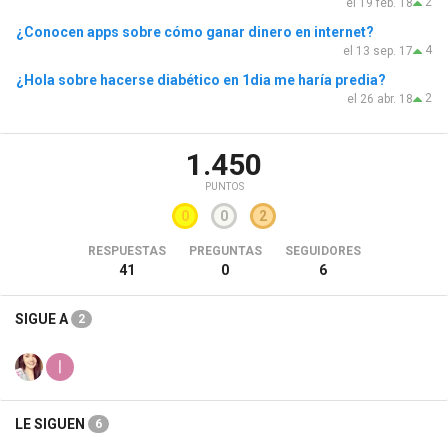
2
el 19 feb. 18
¿Conocen apps sobre cómo ganar dinero en internet?
4
el 13 sep. 17
¿Hola sobre hacerse diabético en 1dia me haría predia?
2
el 26 abr. 18
1.450
PUNTOS
0
0
2
RESPUESTAS
PREGUNTAS
SEGUIDORES
41
0
6
SIGUE A
2
LE SIGUEN
6