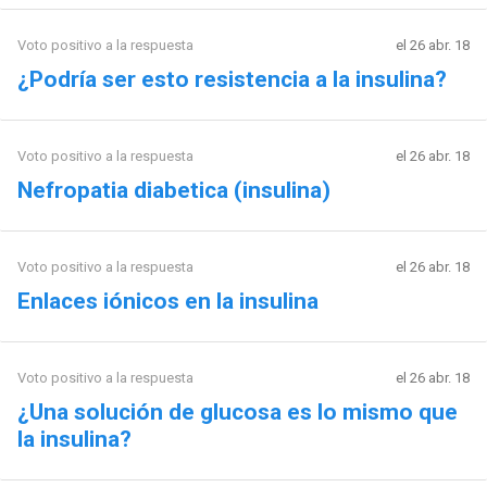
Voto positivo a la respuesta
el 26 abr. 18
¿Podría ser esto resistencia a la insulina?
Voto positivo a la respuesta
el 26 abr. 18
Nefropatia diabetica (insulina)
Voto positivo a la respuesta
el 26 abr. 18
Enlaces iónicos en la insulina
Voto positivo a la respuesta
el 26 abr. 18
¿Una solución de glucosa es lo mismo que
la insulina?