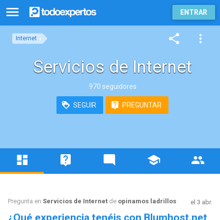
ENTRAR
Internet
Servicios de Internet
970 seguidores
SEGUIR
PREGUNTAR
Pregunta en
Servicios de Internet
de
opinamos ladrillos
el 3 abr.
¿Qué experiencia tenéis con Blumhost.net