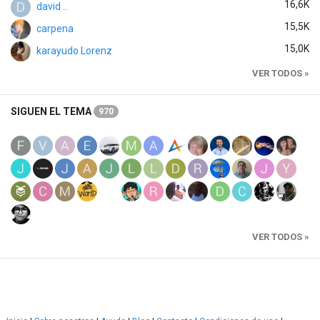
16,6K
david ..
15,5K
carpena
15,0K
karayudo Lorenz
VER TODOS »
SIGUEN EL TEMA
970
VER TODOS »