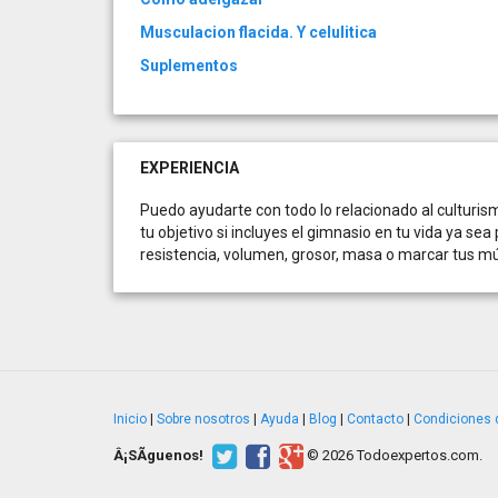
Musculacion flacida. Y celulitica
Suplementos
EXPERIENCIA
Puedo ayudarte con todo lo relacionado al culturi
tu objetivo si incluyes el gimnasio en tu vida ya s
resistencia, volumen, grosor, masa o marcar tus 
Inicio
|
Sobre nosotros
|
Ayuda
|
Blog
|
Contacto
|
Condiciones 
Â¡SÃ­guenos!
© 2026 Todoexpertos.com.
v