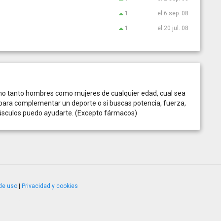
1
el 6 sep. 08
1
el 20 jul. 08
smo tanto hombres como mujeres de cualquier edad, cual sea
ea para complementar un deporte o si buscas potencia, fuerza,
músculos puedo ayudarte. (Excepto fármacos)
de uso
|
Privacidad y cookies
4.2.51120.1