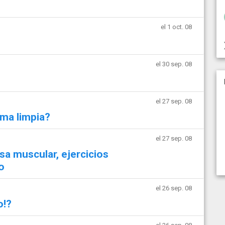
el 1 oct. 08
el 30 sep. 08
el 27 sep. 08
ma limpia?
el 27 sep. 08
a muscular, ejercicios
o
el 26 sep. 08
o!?