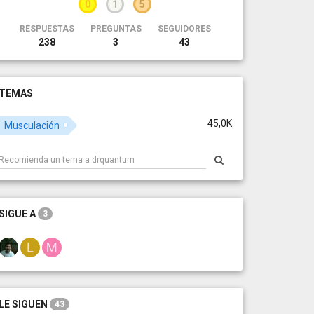
0
1
5
RESPUESTAS
PREGUNTAS
SEGUIDORES
238
3
43
TEMAS
45,0K
Musculación
SIGUE A
3
LE SIGUEN
43