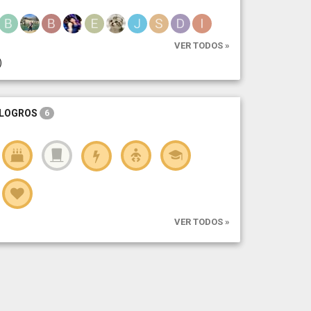
VER TODOS »
)
LOGROS
6
VER TODOS »