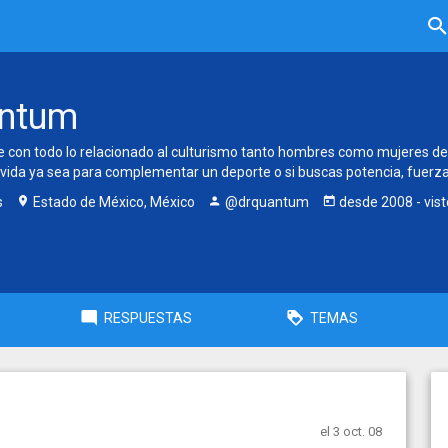
antum
con todo lo relacionado al culturismo tanto hombres como mujeres de cu
vida ya sea para complementar un deporte o si buscas potencia, fuerza,
s
Estado de México, México
@drquantum
desde
2008
- vis
RESPUESTAS
TEMAS
el 3 oct. 08