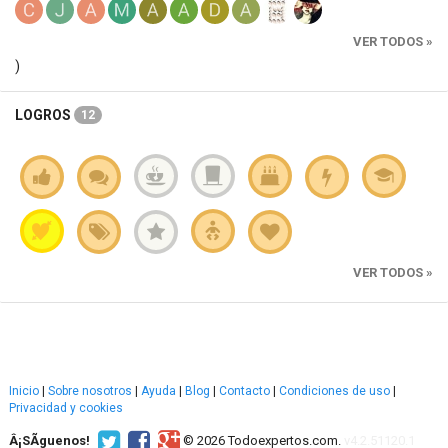
VER TODOS »
)
LOGROS
12
VER TODOS »
Inicio
|
Sobre nosotros
|
Ayuda
|
Blog
|
Contacto
|
Condiciones de uso
|
Privacidad y cookies
Â¡SÃ­guenos!
© 2026 Todoexpertos.com.
v4.2.51120.1