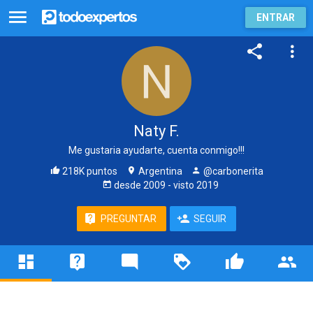
ENTRAR
Naty F.
Me gustaria ayudarte, cuenta conmigo!!!
218K puntos
Argentina
@carbonerita
desde
2009
- visto
2019
PREGUNTAR
SEGUIR