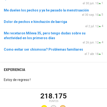
1
el 30 jun. 10
Me duelen los pechos y ya he pasado la menstruación
5
el 30 sep. 10
Dolor de pechos e hinchazón de barriga
4
el 2 jul. 12
Me recetaron Mileva 35, pero tengo dudas sobre su
efectividad en los primeros días
4
el 26 jun. 12
Como evitar ser chismosa? Problemas familiares
1
el 7 abr. 18
EXPERIENCIA
Estoy de regreso !
218.175
PUNTOS