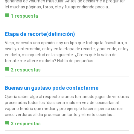
ganancia de volumen muscular. Antes de decidirme a preguntar
leí muchas páginas, foros, etc y fui aprendiendo poco a...
1 respuesta
Etapa de recorte(definición)
Viejo, necesito una opinión, soy un tipo que trabaja la fisicultura, a
nivel ya intermedio, estoy en la etapa de recorte, y por ende, estoy
en dieta, mi inquietud es la siguiente: ¿Crees qué la salsa de
tomate me altere mi dieta? Hablo de pequeñas...
2 respuestas
Buenas un gustaso pode contactarme
Quería saber algo al respecto:si unos tomanodo jugos de verduras
procesadas todos los ´días seria malo en vez de cocinarlas al
vapor o tendría que mediar y pro ejemplo hacer si pensó comar
cinco verduras al día procesar un tanto y el resto cocerlas...
3 respuestas