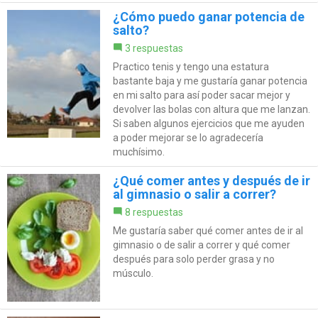
¿Cómo puedo ganar potencia de
salto?
3 respuestas
Practico tenis y tengo una estatura
bastante baja y me gustaría ganar potencia
en mi salto para así poder sacar mejor y
devolver las bolas con altura que me lanzan.
Si saben algunos ejercicios que me ayuden
a poder mejorar se lo agradecería
muchísimo.
¿Qué comer antes y después de ir
al gimnasio o salir a correr?
8 respuestas
Me gustaría saber qué comer antes de ir al
gimnasio o de salir a correr y qué comer
después para solo perder grasa y no
músculo.