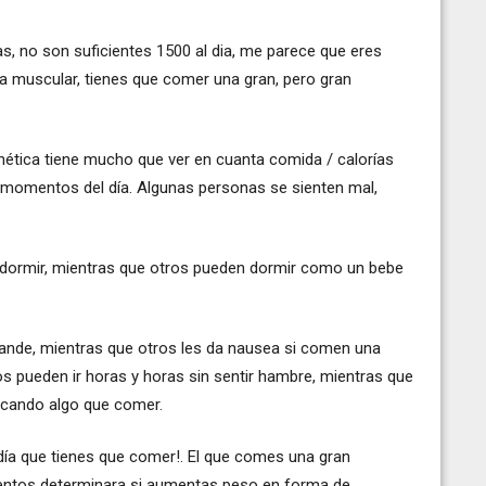
ias, no son suficientes 1500 al dia, me parece que eres
a muscular, tienes que comer una gran, pero gran
ética tiene mucho que ver en cuanta comida / calorías
y momentos del día. Algunas personas se sienten mal,
a dormir, mientras que otros pueden dormir como un bebe
nde, mientras que otros les da nausea si comen una
s pueden ir horas y horas sin sentir hambre, mientras que
scando algo que comer.
ía que tienes que comer!. El que comes una gran
mentos determinara si aumentas peso en forma de