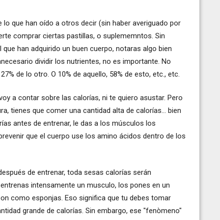
o que han oído a otros decir (sin haber averiguado por
erte comprar ciertas pastillas, o suplememntos. Sin
l que han adquirido un buen cuerpo, notaras algo bien
nnecesario dividir los nutrientes, no es importante. No
7% de lo otro. O 10% de aquello, 58% de esto, etc., etc.
oy a contar sobre las calorías, ni te quiero asustar. Pero
ra, tienes que comer una cantidad alta de calorías... bien
ías antes de entrenar, le das a los músculos los
 prevenir que el cuerpo use los amino ácidos dentro de los
espués de entrenar, toda sesas calorías serán
 entrenas intensamente un musculo, los pones en un
son como esponjas. Eso significa que tu debes tomar
cantidad grande de calorías. Sin embargo, ese "fenòmeno"