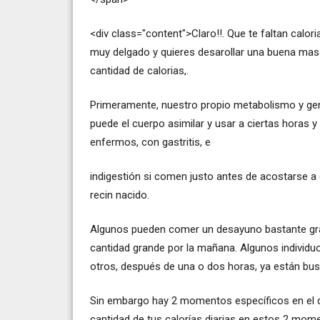
<div class="content">Claro!!. Que te faltan calor
muy delgado y quieres desarollar una buena mas
cantidad de calorias,.
Primeramente, nuestro propio metabolismo y gen
puede el cuerpo asimilar y usar a ciertas horas 
enfermos, con gastritis, e
indigestión si comen justo antes de acostarse 
recin nacido.
Algunos pueden comer un desayuno bastante gra
cantidad grande por la mañana. Algunos individuo
otros, después de una o dos horas, ya están bu
Sin embargo hay 2 momentos específicos en el d
cantidad de tus calorías diarias en estos 2 mo