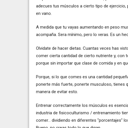
adecues tus músculos a cierto tipo de ejercicio,
en vano.
A medida que tu vayas aumentando en peso musc
acompaña. Sera mínimo, pero lo veras. Es un hech
Olvidate de hacer dietas. Cuantas veces has vist
comer cierta cantidad de cierto nutriente y, con
porque sin importar que clase de comida y en qu
Porque, si lo que comes es una cantidad pequeñ
ponerte más fuerte, ponerte musculoso, tienes 
manera de evitar esto.
Entrenar correctamente los músculos es esencial
industria de fisicoculturismo / entrenamiento ti
comer... dividiendo en diferentes "porcentajes" l
Bueno, no creas todo lo que digan.