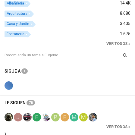
14,4K
Albañilería
8.680
Arquitectura
3.405
Casa y Jardín
1.675
Fontanería
VER TODOS »
SIGUE A
1
LE SIGUEN
78
VER TODOS »
)