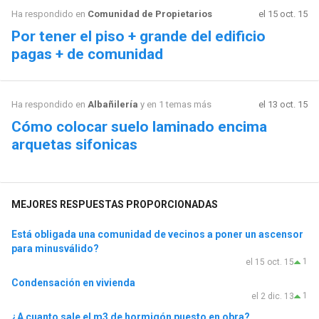
Ha respondido en
Comunidad de Propietarios
el 15 oct. 15
Por tener el piso + grande del edificio
pagas + de comunidad
Ha respondido en
Albañilería
y en 1 temas más
el 13 oct. 15
Cómo colocar suelo laminado encima
arquetas sifonicas
MEJORES RESPUESTAS PROPORCIONADAS
Está obligada una comunidad de vecinos a poner un ascensor
para minusválido?
1
el 15 oct. 15
Condensación en vivienda
1
el 2 dic. 13
¿A cuanto sale el m3 de hormigón puesto en obra?