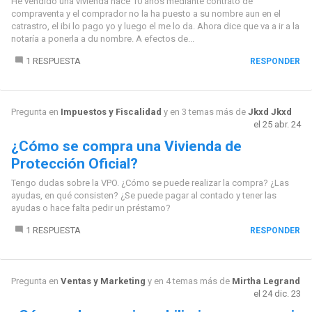
He vendido una vivienda hace 10 años mediante contrato de
compraventa y el comprador no la ha puesto a su nombre aun en el
catrastro, el ibi lo pago yo y luego el me lo da. Ahora dice que va a ir a la
notaría a ponerla a du nombre. A efectos de...
1 RESPUESTA
RESPONDER
Pregunta en
Impuestos y Fiscalidad
y en 3 temas más de
Jkxd Jkxd
el 25 abr. 24
¿Cómo se compra una Vivienda de
Protección Oficial?
Tengo dudas sobre la VPO. ¿Cómo se puede realizar la compra? ¿Las
ayudas, en qué consisten? ¿Se puede pagar al contado y tener las
ayudas o hace falta pedir un préstamo?
1 RESPUESTA
RESPONDER
Pregunta en
Ventas y Marketing
y en 4 temas más de
Mirtha Legrand
el 24 dic. 23