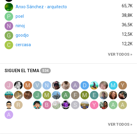
65,7K
Anxo Sánchez - arquitecto
38,8K
poel
36,5K
ninoj
12,5K
goodjo
12,2K
cercasa
VER TODOS »
SIGUEN EL TEMA
534
VER TODOS »