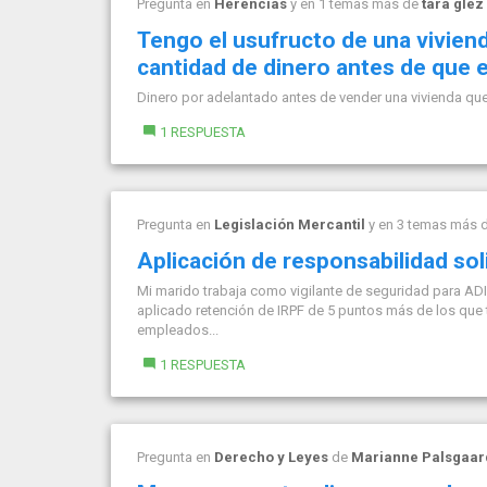
Pregunta en
Herencias
y en 1 temas más de
tara glez
Tengo el usufructo de una viviend
cantidad de dinero antes de que e
Dinero por adelantado antes de vender una vivienda qu
1 RESPUESTA
Pregunta en
Legislación Mercantil
y en 3 temas más 
Aplicación de responsabilidad sol
Mi marido trabaja como vigilante de seguridad para ADIF
aplicado retención de IRPF de 5 puntos más de los que t
empleados...
1 RESPUESTA
Pregunta en
Derecho y Leyes
de
Marianne Palsgaar