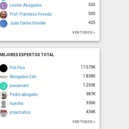
550
Lexiter Abogados
500
Prof. Francisco Poveda
425
Juan Carlos Grisolía
VER TODOS »
MEJORES EXPERTOS TOTAL
17.579K
Poli Plos
1.838K
Abogados Edo
1.250K
joseamart
987K
Pedro abogado
936K
huecha
434K
jmastrafico
VER TODOS »