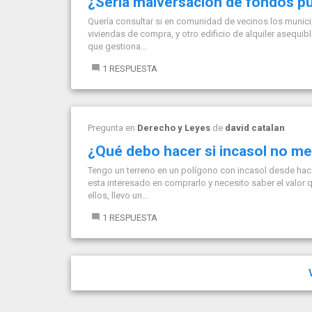
¿Sería malversación de fondos p
Quería consultar si en comunidad de vecinos los munici
viviendas de compra, y otro edificio de alquiler asequi
que gestiona...
1 RESPUESTA
Pregunta en
Derecho y Leyes
de
david catalan
¿Qué debo hacer si incasol no m
Tengo un terreno en un polígono con incasol desde hac
esta interesado en comprarlo y necesito saber el valor
ellos, llevo un...
1 RESPUESTA