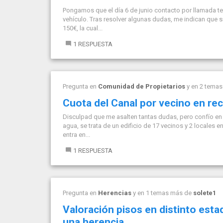
Pongamos que el día 6 de junio contacto por llamada t
vehículo. Tras resolver algunas dudas, me indican que si
150€, la cual...
1 RESPUESTA
Pregunta en
Comunidad de Propietarios
y en 2 tema
Cuota del Canal por vecino en re
Disculpad que me asalten tantas dudas, pero confío en
agua, se trata de un edificio de 17 vecinos y 2 locales 
entra en...
1 RESPUESTA
Pregunta en
Herencias
y en 1 temas más de
solete1
Valoración pisos en distinto est
una herencia