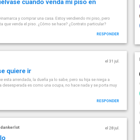
uélvase cuando venda mi piso en
 Dinamarca y comprar una casa. Estoy vendiendo mi piso, pero
asta que venda el piso. ¿Cómo se hace? ¿Contrato particular?
RESPONDER
el 31 jul.
e quiere ir
e esta arrendada, la dueña ya lo sabe, pero su hija se niega a
ta desesperada es como una ocupa, no hace nada y se porta muy
RESPONDER
e
dankerlot
el 28 jul.
lo