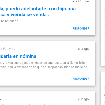
hace 20 horas
a, puedo adelantarle a un hijo una
sa vivienda se venda .
e he heredado
RESPONDER
de
dpilarbc
el 4 ago.
idaria en nómina
, y lo van subrogando en distintas empresas. En la última, le han
enía, con la explicación de que es "responsabilidad solidaria de
RESPONDER
d
el 2 ago.