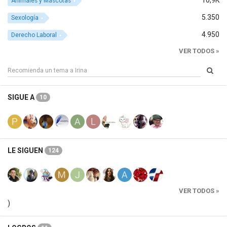
10,9K
Animales y Mascotas
5.350
Sexología
4.950
Derecho Laboral
VER TODOS »
SIGUE A
10
LE SIGUEN
124
VER TODOS »
)