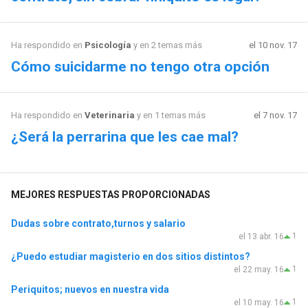
Ha respondido en
Psicología
y en 2 temas más
el 10 nov. 17
Cómo suicidarme no tengo otra opción
Ha respondido en
Veterinaria
y en 1 temas más
el 7 nov. 17
¿Será la perrarina que les cae mal?
MEJORES RESPUESTAS PROPORCIONADAS
Dudas sobre contrato,turnos y salario
1
el 13 abr. 16
¿Puedo estudiar magisterio en dos sitios distintos?
1
el 22 may. 16
Periquitos; nuevos en nuestra vida
1
el 10 may. 16