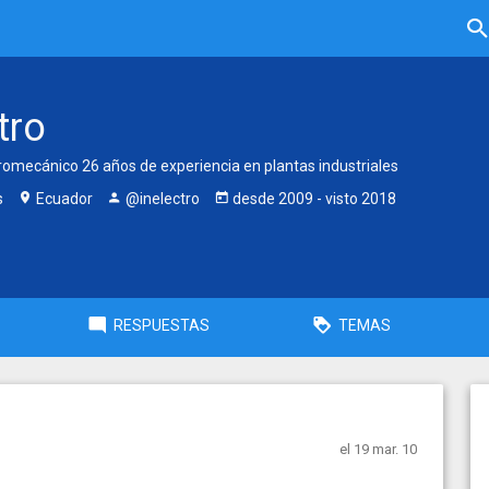
tro
tromecánico 26 años de experiencia en plantas industriales
s
Ecuador
@inelectro
desde
2009
- visto
2018
RESPUESTAS
TEMAS
el 19 mar. 10