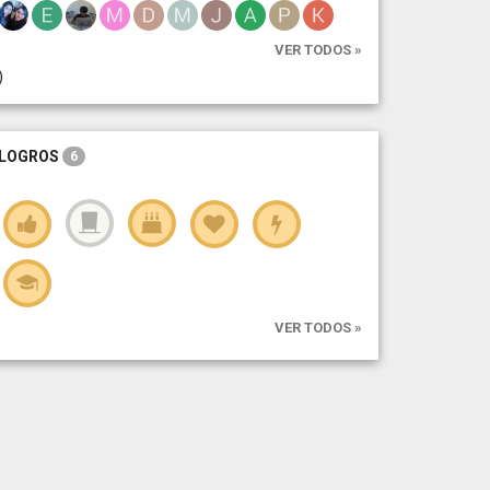
VER TODOS »
)
LOGROS
6
VER TODOS »