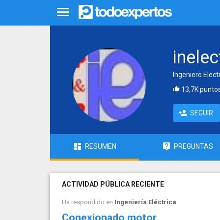
inelec
Ingeniero Elec
13,7K punto
SEGUIR
RESUMEN
PREGUNTAS
ACTIVIDAD PÚBLICA RECIENTE
Ha respondido en
Ingeniería Eléctrica
Conexionado motor