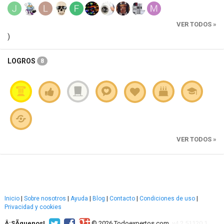
VER TODOS »
)
LOGROS
8
VER TODOS »
Inicio
|
Sobre nosotros
|
Ayuda
|
Blog
|
Contacto
|
Condiciones de uso
|
Privacidad y cookies
Â¡SÃ­guenos!
© 2026 Todoexpertos.com.
v4.2.51120.1