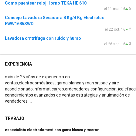
Como puentear reloj Horno TEKA HE 610
5
el 11 mar. 16
Consejo Lavadora Secadora 8 Kg/4 Kg Electrolux
EWW1685SWD
2
el 22 oct. 16
Lavadora crntrifuga con ruido y humo
3
el 26 sep. 16
EXPERIENCIA
más de 25 años de experiencia en
ventas,electrodomésticos,,gama blanca y marrón,pae y aire
acondicionado,informatica(rep.ordenadores.configuración,)calefacc
conocimientos avanzados de ventas estrategias,y anuimación de
vendedores.....
TRABAJO
especialista electrodomesticos gama blanca y marron