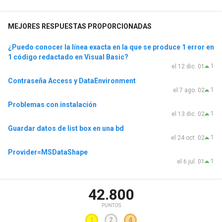
MEJORES RESPUESTAS PROPORCIONADAS
¿Puedo conocer la línea exacta en la que se produce 1 error en
1 código redactado en Visual Basic?
1
el 12 dic. 01
Contraseña Access y DataEnvironment
1
el 7 ago. 02
Problemas con instalación
1
el 13 dic. 02
Guardar datos de list box en una bd
1
el 24 oct. 02
Provider=MSDataShape
1
el 6 jul. 01
42.800
PUNTOS
1
2
4