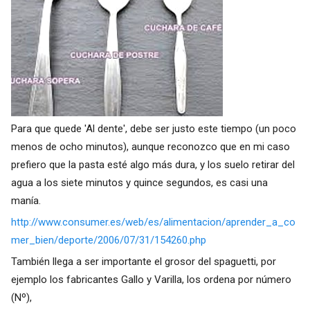
Para que quede 'Al dente', debe ser justo este tiempo (un poco
menos de ocho minutos), aunque reconozco que en mi caso
prefiero que la pasta esté algo más dura, y los suelo retirar del
agua a los siete minutos y quince segundos, es casi una
manía.
http://www.consumer.es/web/es/alimentacion/aprender_a_co
mer_bien/deporte/2006/07/31/154260.php
También llega a ser importante el grosor del spaguetti, por
ejemplo los fabricantes Gallo y Varilla, los ordena por número
(Nº),