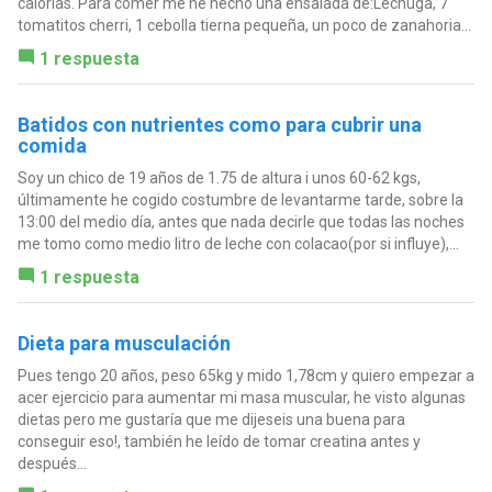
calorías. Para comer me he hecho una ensalada de:Lechuga, 7
tomatitos cherri, 1 cebolla tierna pequeña, un poco de zanahoria...
1 respuesta
Batidos con nutrientes como para cubrir una
comida
Soy un chico de 19 años de 1.75 de altura i unos 60-62 kgs,
últimamente he cogido costumbre de levantarme tarde, sobre la
13:00 del medio día, antes que nada decirle que todas las noches
me tomo como medio litro de leche con colacao(por si influye),...
1 respuesta
Dieta para musculación
Pues tengo 20 años, peso 65kg y mido 1,78cm y quiero empezar a
acer ejercicio para aumentar mi masa muscular, he visto algunas
dietas pero me gustaría que me dijeseis una buena para
conseguir eso!, también he leído de tomar creatina antes y
después...