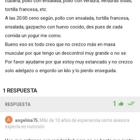
cubana, pollo con ensalada, pollo con verdura, verduras solas,
tortilla francesa, etc.
A las 20:00 ceno según, pollo con ensalada, tortilla francesa,
ensalada, gazpacho con huevo cocido, des pues de cada
comida un yogur me como.
Bueno eso es todo creo que no crezco más en masa
muscular por que tengo un descontrol muy grande o no se.
Por favor ayudame por que estoy muy estancado y no crezco
solo adelgazo o engordo un kilo y lo pierdo enseguida.
1 RESPUESTA
1
RESPUESTA
angelina75
, Más de 10 años de experiencia como asesora
experta en nutrición