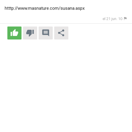
htttp://www.masnature.com/susana.aspx
el 21 jun. 10