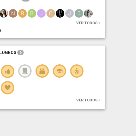
VER TODOS »
)
LOGROS
6
VER TODOS »