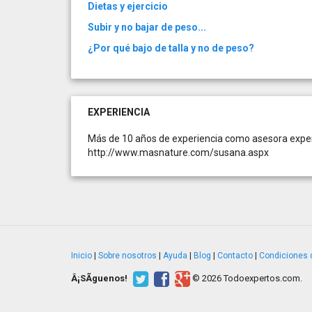
Dietas y ejercicio
Subir y no bajar de peso...
¿Por qué bajo de talla y no de peso?
EXPERIENCIA
Más de 10 años de experiencia como asesora expert
http://www.masnature.com/susana.aspx
Inicio
|
Sobre nosotros
|
Ayuda
|
Blog
|
Contacto
|
Condiciones 
Â¡SÃ­guenos!
© 2026 Todoexpertos.com.
v