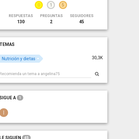
0
1
5
RESPUESTAS
PREGUNTAS
SEGUIDORES
130
2
45
TEMAS
30,3K
Nutrición y dietas
SIGUE A
1
LE SIGUEN
45