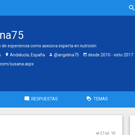
ina75
 de experiencia como asesora experta en nutrición
s
Andalucía, España
@angelina75
desde
2010
- visto
2017
com/susana.aspx
RESPUESTAS
TEMAS
el 27 jul. 10