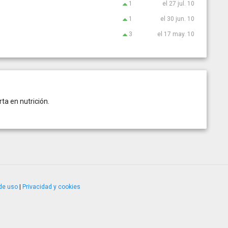
1
el 27 jul. 10
1
el 30 jun. 10
3
el 17 may. 10
a en nutrición.
de uso
|
Privacidad y cookies
4.2.51120.1