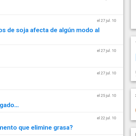
el 27 jul. 10
s de soja afecta de algún modo al
el 27 jul. 10
el 27 jul. 10
el 25 jul. 10
gado...
el 22 jul. 10
mento que elimine grasa?