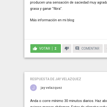
producen una sensación de saciedad muy agradab
grasa y ganar "fibra".
Más información en mi blog:
VOTAR
2
COMENTAR
RESPUESTA
DE JAY VELAZQUEZ
jay velazquez
Anda o corre mínimo 30 minutos diarios. Haz abd
quieres marcar abdomen. Fatex de xilanatur redu