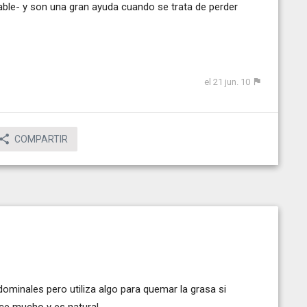
le- y son una gran ayuda cuando se trata de perder
el 21 jun. 10
COMPARTIR
ominales pero utiliza algo para quemar la grasa si
ce mucho y es natural.