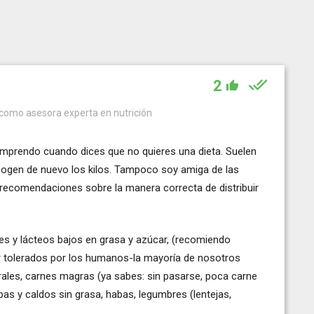
2
 como asesora experta en nutrición
omprendo cuando dices que no quieres una dieta. Suelen
 cogen de nuevo los kilos. Tampoco soy amiga de las
as recomendaciones sobre la manera correcta de distribuir
s y lácteos bajos en grasa y azúcar, (recomiendo
or tolerados por los humanos-la mayoría de nosotros
grales, carnes magras (ya sabes: sin pasarse, poca carne
pas y caldos sin grasa, habas, legumbres (lentejas,