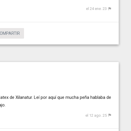
el 24 ene. 23
OMPARTIR
fatex de Xilanatur. Leí por aquí que mucha peña hablaba de
jo.
el 12 ago. 25