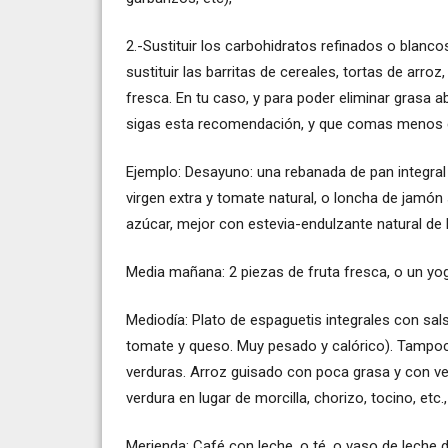
2.-Sustituir los carbohidratos refinados o blanco
sustituir las barritas de cereales, tortas de arroz
fresca. En tu caso, y para poder eliminar grasa ab
sigas esta recomendación, y que comas menos c
Ejemplo: Desayuno: una rebanada de pan integral 
virgen extra y tomate natural, o loncha de jamón 
azúcar, mejor con estevia-endulzante natural de h
Media mañana: 2 piezas de fruta fresca, o un yogu
Mediodía: Plato de espaguetis integrales con sa
tomate y queso. Muy pesado y calórico). Tampoc
verduras. Arroz guisado con poca grasa y con ver
verdura en lugar de morcilla, chorizo, tocino, etc.
Merienda: Café con leche, o té, o vaso de leche d