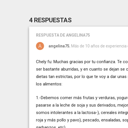
4 RESPUESTAS
RESPUESTA
DE ANGELINA75
angelina75
, Más de 10 años de experiencia
Chely fu: Muchas gracias por tu confianza. Te c
ser bastante aburridas, y en cuanto se dejan se
dietas tan estrictas, por lo que te voy a dar un
los alimentos:
1.-Debemos comer más frutas y verduras, yogure
pasarse a la leche de soja y sus derivados, mej
somos intolerantes a la lactosa-), cereales inte
roja y más pollo y pavo), pescado, ensaladas, so
garbanzos, etc),