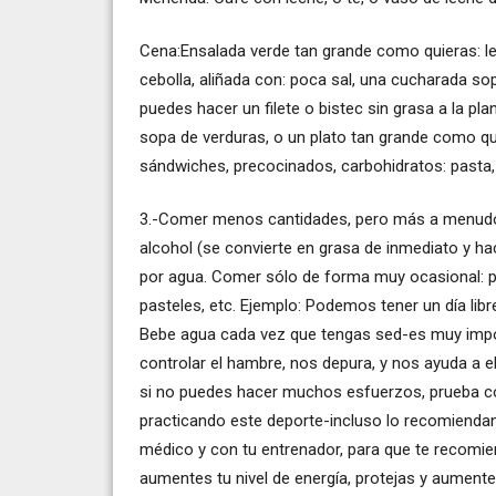
Cena:Ensalada verde tan grande como quieras: le
cebolla, aliñada con: poca sal, una cucharada sop
puedes hacer un filete o bistec sin grasa a la pla
sopa de verduras, o un plato tan grande como qui
sándwiches, precocinados, carbohidratos: pasta, 
3.-Comer menos cantidades, pero más a menudo (l
alcohol (se convierte en grasa de inmediato y h
por agua. Comer sólo de forma muy ocasional: pan
pasteles, etc. Ejemplo: Podemos tener un día lib
Bebe agua cada vez que tengas sed-es muy impor
controlar el hambre, nos depura, y nos ayuda a el
si no puedes hacer muchos esfuerzos, prueba con
practicando este deporte-incluso lo recomienda
médico y con tu entrenador, para que te recomie
aumentes tu nivel de energía, protejas y aument