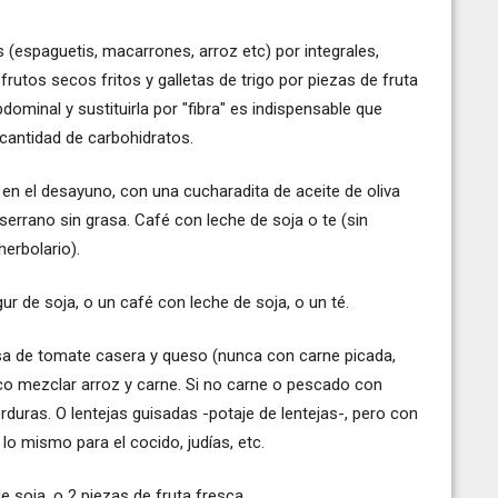
s (espaguetis, macarrones, arroz etc) por integrales,
, frutos secos fritos y galletas de trigo por piezas de fruta
dominal y sustituirla por "fibra" es indispensable que
antidad de carbohidratos.
en el desayuno, con una cucharadita de aceite de oliva
serrano sin grasa. Café con leche de soja o te (sin
erbolario).
r de soja, o un café con leche de soja, o un té.
lsa de tomate casera y queso (nunca con carne picada,
o mezclar arroz y carne. Si no carne o pescado con
duras. O lentejas guisadas -potaje de lentejas-, pero con
, lo mismo para el cocido, judías, etc.
e soja, o 2 piezas de fruta fresca.