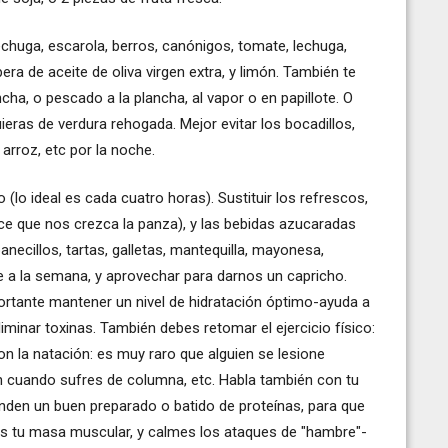
chuga, escarola, berros, canónigos, tomate, lechuga,
era de aceite de oliva virgen extra, y limón. También te
ncha, o pescado a la plancha, al vapor o en papillote. O
eras de verdura rehogada. Mejor evitar los bocadillos,
arroz, etc por la noche.
o ideal es cada cuatro horas). Sustituir los refrescos,
ace que nos crezca la panza), y las bebidas azucaradas
ecillos, tartas, galletas, mantequilla, mayonesa,
re a la semana, y aprovechar para darnos un capricho.
tante mantener un nivel de hidratación óptimo-ayuda a
iminar toxinas. También debes retomar el ejercicio físico:
 la natación: es muy raro que alguien se lesione
n cuando sufres de columna, etc. Habla también con tu
nden un buen preparado o batido de proteínas, para que
es tu masa muscular, y calmes los ataques de "hambre"-