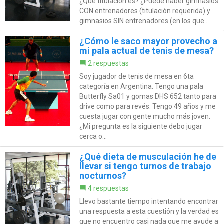
¿Qué titulación es? ¿Puede haber gimnasios
CON entrenadores (titulación requerida) y
gimnasios SIN entrenadores (en los que...
¿Cómo le saco mayor provecho a
mi pala actual de tenis de mesa?
2 respuestas
Soy jugador de tenis de mesa en 6ta
categoría en Argentina. Tengo una pala
Butterfly Sa01 y gomas DHS 652 tanto para
drive como para revés. Tengo 49 años y me
cuesta jugar con gente mucho más joven.
¿Mi pregunta es la siguiente debo jugar
cerca o...
¿Qué dieta de musculación he de
llevar si tengo turnos de trabajo
nocturnos?
4 respuestas
Llevo bastante tiempo intentando encontrar
una respuesta a esta cuestión y la verdad es
que no encuentro casi nada que me ayude a