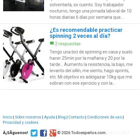
solventarla, os cuento. Soy trabajador
nocturno, tengo una jornada laboral de 10
horas diarias 6 días por semana que...
¿Es recomendable practicar
spinning 2 veces al día?
2 respuestas
Tengo una bici de spinning en casa y suelo
hacer 25min por la mañana y 20 por la
tarde... Aumento la resistencia, la bajo, me
levanto del sillín, me siento, hago sprints,
etc. Mi objetivo es adelgazar 10kg que me
sobran con ese ejercicio y con la...
Inicio
|
Sobre nosotros
|
Ayuda
|
Blog
|
Contacto
|
Condiciones de uso
|
Privacidad y cookies
Â¡SÃ­guenos!
© 2026 Todoexpertos.com.
v4.2.51120.1