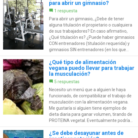
para abrir un gimnasio?
1 respuesta
Para abrir un gimnasio, ¿Debe de tener
alguna titulación el propietario o cualquiera
de sus trabajadores? En caso afirmativo,
¿Qué titulación es? ¿Puede haber gimnasios
CON entrenadores (titulación requerida) y
gimnasios SIN entrenadores (en los que...
¿Qué tipo de alimentación
vegana puedo llevar para trabajar
la musculación?
5 respuestas
Necesito un menú que a alguien le haya
funcionado, de compatibilizar el trabajo de
musculación con la alimentación vegana.
Me gustaría si alguien tiene ejemplos de
dieta diaria para ganar volumen, tirando de
PROTEINA vegetal. Eventualmente podría...
¿Se debe desayunar antes de