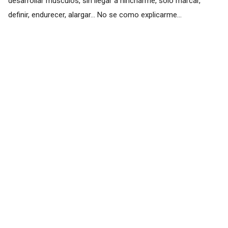
desarrollar músculos, sin llegar a hincharme, solo marcar,
definir, endurecer, alargar... No se como explicarme...