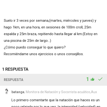
Suelo ir 3 veces por semana,(martes, miércoles y jueves) y
hago 1km, en una hora, en sesiones de 100m croll, 25m
espalda y 25m braza, repitiendo hasta llegar al km.(Estoy en
una piscina de 25m de largo...)
¿Cómo puedo conseguir lo que quiero?
Recomiéndame unos ejercicios o unos consejillos.
1 RESPUESTA
1
RESPUESTA
batanga
, Monitora de Natación y Socorrista acuático,Aux
Lo primero comentarte que la natación que haces es un
poco relajada por lo que veo, la intensidad (velocidad) en