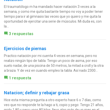
El traumatólogo m ha mandado hacer natación 3 veces a la
semana, y como me quita bastante tiempo no voy a poder tener
tiempo para ir al gimnasio las veces que yo quiero y me quita la
oportunidad de ejercitar una serie de músculos. Mi duda es, con
la...
3 respuestas
Ejercicios de piernas
Practico natación por mi cuenta 4 veces en semana, pero no
realizo ningún tipo de tabla. Tengo un poco de asma, por eso
suelo nadar, de una piscina de 50 metros, la mitad a croll y la otra
a braza. Y de vez en cuando empleo la tabla. Así nado 2300...
1 respuesta
Natacion; definir y rebajar grasa
Hice esta misma pregunta a otro experto hace 6 o 7 días, como
veo que no responde te la hago a ti, copio y pego: Tengo 21 años,
mido 1,80 y peso unos 80 kilos, llevo algo más de un mes en el