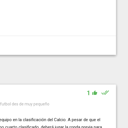
1
l futbol des de muy pequeño
quipo en la clasificación del Calcio. A pesar de que el
o cuarto clasificado, deberá jugar la ronda previa para