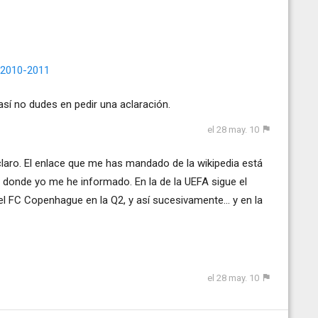
 2010-2011
así no dudes en pedir una aclaración.
el 28 may. 10
aro. El enlace que me has mandado de la wikipedia está
 donde yo me he informado. En la de la UEFA sigue el
el FC Copenhague en la Q2, y así sucesivamente... y en la
el 28 may. 10