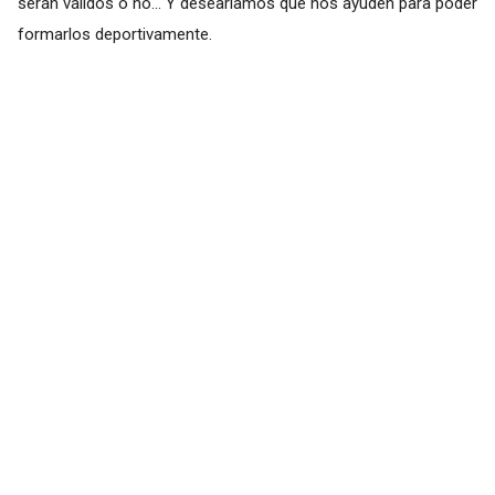
serán válidos o no... Y desearíamos que nos ayuden para poder
formarlos deportivamente.