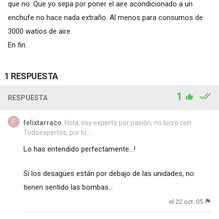
que no. Que yo sepa por poner el aire acondicionado a un
enchufe no hace nada extraño. Al menos para consumos de
3000 watios de aire
En fin.
1 RESPUESTA
1
RESPUESTA
felixtarraco
, Hola, soy experto por pasión, no lucro con
Todoexpertos, por lo...
Lo has entendido perfectamente...!
Si los desagües están por debajo de las unidades, no
tienen sentido las bombas...
el 22 oct. 05