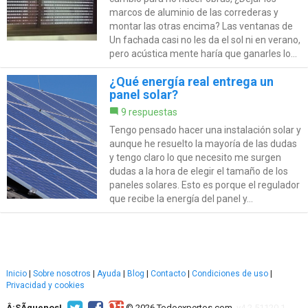
marcos de aluminio de las correderas y
montar las otras encima? Las ventanas de
Un fachada casi no les da el sol ni en verano,
pero acústica mente haría que ganarles lo...
¿Qué energía real entrega un
panel solar?
9 respuestas
Tengo pensado hacer una instalación solar y
aunque he resuelto la mayoría de las dudas
y tengo claro lo que necesito me surgen
dudas a la hora de elegir el tamaño de los
paneles solares. Esto es porque el regulador
que recibe la energía del panel y...
Inicio
|
Sobre nosotros
|
Ayuda
|
Blog
|
Contacto
|
Condiciones de uso
|
Privacidad y cookies
Â¡SÃ­guenos!
© 2026 Todoexpertos.com.
v4.2.51120.1