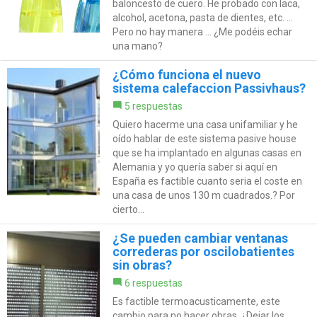
baloncesto de cuero. He probado con laca,
alcohol, acetona, pasta de dientes, etc. ...
Pero no hay manera ... ¿Me podéis echar
una mano?
¿Cómo funciona el nuevo
sistema calefaccion Passivhaus?
5 respuestas
Quiero hacerme una casa unifamiliar y he
oído hablar de este sistema pasive house
que se ha implantado en algunas casas en
Alemania y yo quería saber si aquí en
España es factible cuanto seria el coste en
una casa de unos 130 m cuadrados.? Por
cierto...
¿Se pueden cambiar ventanas
correderas por oscilobatientes
sin obras?
6 respuestas
Es factible termoacusticamente, este
cambio para no hacer obras, ¿Dejar los