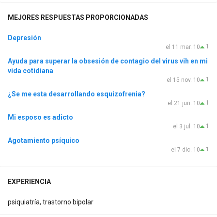
MEJORES RESPUESTAS PROPORCIONADAS
Depresión
1
el 11 mar. 10
Ayuda para superar la obsesión de contagio del virus vih en mi
vida cotidiana
1
el 15 nov. 10
¿Se me esta desarrollando esquizofrenia?
1
el 21 jun. 10
Mi esposo es adicto
1
el 3 jul. 10
Agotamiento psíquico
1
el 7 dic. 10
EXPERIENCIA
psiquiatría, trastorno bipolar