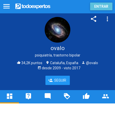
ENTRAR
ovalo
psiquiatría, trastorno bipolar
34,2K puntos
Cataluña, España
@ovalo
desde
2009
- visto
2017
SEGUIR