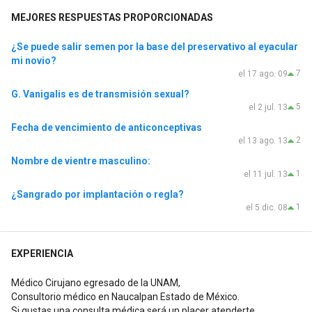
MEJORES RESPUESTAS PROPORCIONADAS
¿Se puede salir semen por la base del preservativo al eyacular
mi novio?
7
el 17 ago. 09
G. Vanigalis es de transmisión sexual?
5
el 2 jul. 13
Fecha de vencimiento de anticonceptivas
2
el 13 ago. 13
Nombre de vientre masculino:
1
el 11 jul. 13
¿Sangrado por implantación o regla?
1
el 5 dic. 08
EXPERIENCIA
Médico Cirujano egresado de la UNAM,
Consultorio médico en Naucalpan Estado de México.
Si gustas una consulta médica será un placer atenderte.