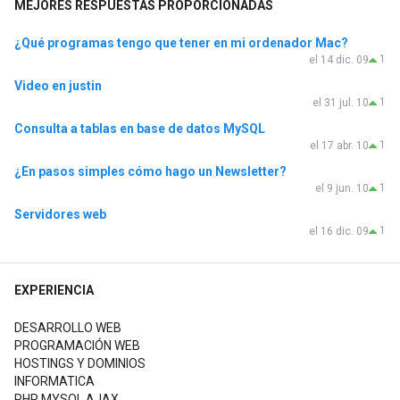
MEJORES RESPUESTAS PROPORCIONADAS
¿Qué programas tengo que tener en mi ordenador Mac?
1
el 14 dic. 09
Video en justin
1
el 31 jul. 10
Consulta a tablas en base de datos MySQL
1
el 17 abr. 10
¿En pasos simples cómo hago un Newsletter?
1
el 9 jun. 10
Servidores web
1
el 16 dic. 09
EXPERIENCIA
DESARROLLO WEB
PROGRAMACIÓN WEB
HOSTINGS Y DOMINIOS
INFORMATICA
PHP MYSQL AJAX