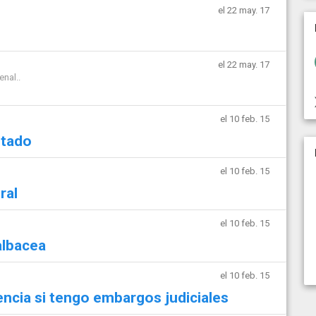
el 22 may. 17
el 22 may. 17
nal..
el 10 feb. 15
utado
el 10 feb. 15
ral
el 10 feb. 15
albacea
el 10 feb. 15
encia si tengo embargos judiciales