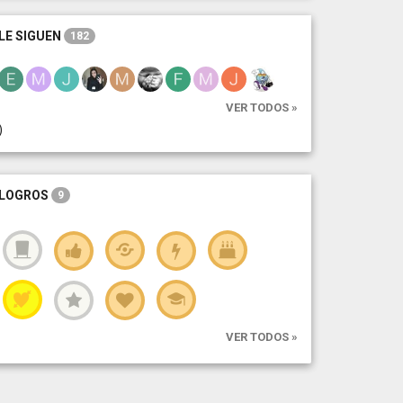
LE SIGUEN
182
VER TODOS »
)
LOGROS
9
VER TODOS »