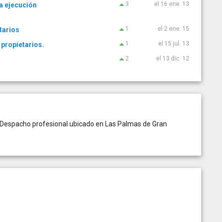
3
el 16 ene. 13
a ejecución
1
el 2 ene. 15
tarios
1
el 15 jul. 13
 propietarios.
2
el 13 dic. 12
. Despacho profesional ubicado en Las Palmas de Gran