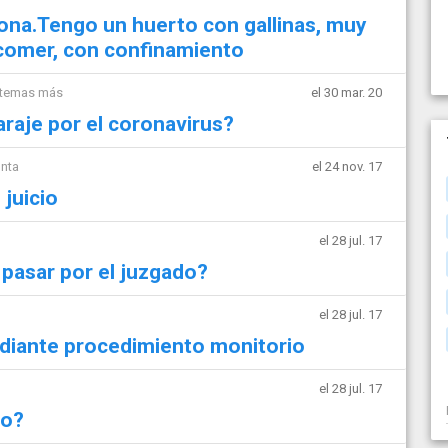
ona.Tengo un huerto con gallinas, muy
 comer, con confinamiento
 temas más
el 30 mar. 20
raje por el coronavirus?
unta
el 24 nov. 17
 juicio
el 28 jul. 17
 pasar por el juzgado?
el 28 jul. 17
diante procedimiento monitorio
el 28 jul. 17
io?