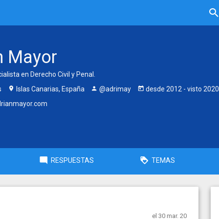
n Mayor
lista en Derecho Civil y Penal.
s
Islas Canarias, España
@adrimay
desde
2012
- visto
2020
rianmayor.com
RESPUESTAS
TEMAS
el 30 mar. 20