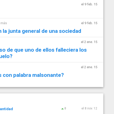
el 9 feb. 15
s más
el 9 feb. 15
 la junta general de una sociedad
el 2 ene. 15
so de que uno de ellos falleciera los
buelo?
el 2 ene. 15
s con palabra malsonante?
8
el 8 nov. 12
cantidad