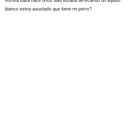
vomita baba hace unos días estaba defecando un liquido
blanco estoy asustado que tiene mi perro?