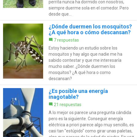
perrita nunca ha dormido con nosotros,
siempre duerme sola en el comedor. Pero
desde que...
¿Dónde duermen los mosquitos?
¿A qué hora o cómo descansan?
7 respuestas
Estoy haciendo un estudio sobre los
mosquitos y hay algo que nadie me ha
sabido contestar y que me interesaría
mucho saber. ¿Dónde duermen los
mosquitos? ¿A qué hora o como
descansan?
¿Es posible una energía
inagotable?
21 respuestas
A lo mejor os parece una pregunta cándida
pero es la siguiente. Conseguir energía
eléctrica a priori parece algo muy sencillo, es
casi tan "estúpido" como girar unas paletas,