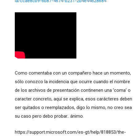
la/ccae8cb9-6b87-4674-b231-2b4e44628684
Como comentaba con un compañero hace un momento,
sólo conozco la incidencia que ocurre cuando el nombre
de los archivos de presentación continenen una 'coma' o
caracter concreto, aquí se explica, esos carácteres deben
ser quitados o reemplazados, digo lo mismo, no creo sea
su caso pero debo probar.. ánimo.
https://support.microsoft.com/es-gt/help/818853/the-