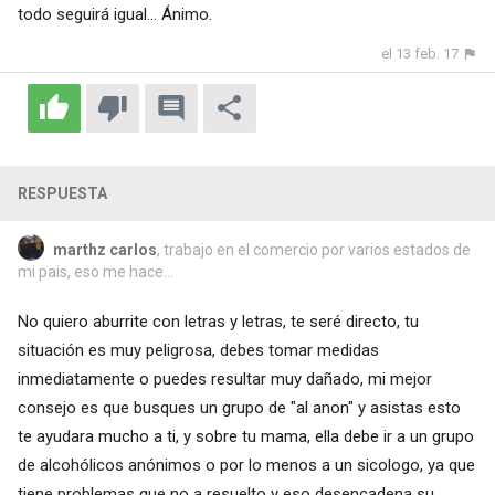
todo seguirá igual... Ánimo.
el 13 feb. 17
RESPUESTA
marthz carlos
, trabajo en el comercio por varios estados de
mi pais, eso me hace...
No quiero aburrite con letras y letras, te seré directo, tu
situación es muy peligrosa, debes tomar medidas
inmediatamente o puedes resultar muy dañado, mi mejor
consejo es que busques un grupo de "al anon" y asistas esto
te ayudara mucho a ti, y sobre tu mama, ella debe ir a un grupo
de alcohólicos anónimos o por lo menos a un sicologo, ya que
tiene problemas que no a resuelto y eso desencadena su