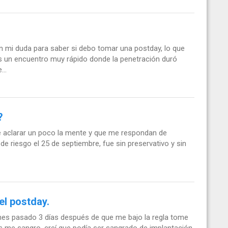
n mi duda para saber si debo tomar una postday, lo que
os un encuentro muy rápido donde la penetración duró
..
?
e aclarar un poco la mente y que me respondan de
e riesgo el 25 de septiembre, fue sin preservativo y sin
el postday.
 mes pasado 3 días después de que me bajo la regla tome
 me sangro, creí que podía ser sangrado de implantación