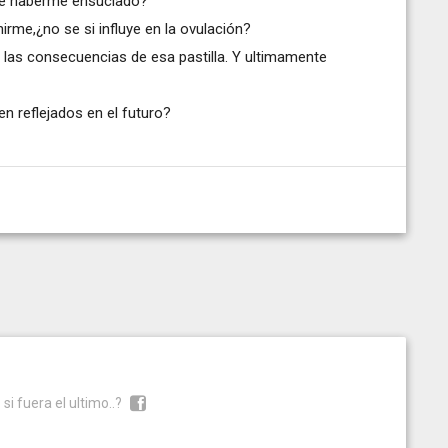
d de haberme ensuciado?
irme,¿no se si influye en la ovulación?
las consecuencias de esa pastilla. Y ultimamente
n reflejados en el futuro?
i fuera el ultimo..?