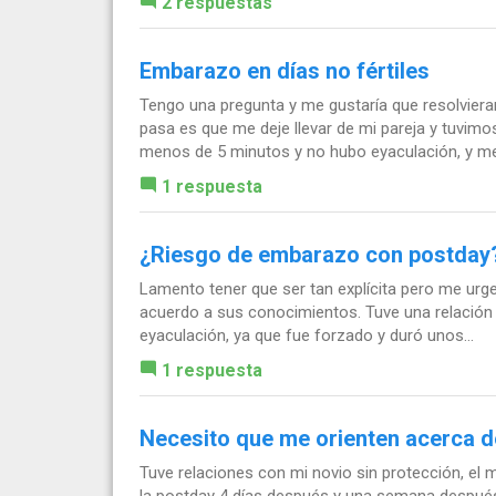
2 respuestas
Embarazo en días no fértiles
Tengo una pregunta y me gustaría que resolviera
pasa es que me deje llevar de mi pareja y tuvim
menos de 5 minutos y no hubo eyaculación, y me.
1 respuesta
¿Riesgo de embarazo con postday
Lamento tener que ser tan explícita pero me urg
acuerdo a sus conocimientos. Tuve una relación d
eyaculación, ya que fue forzado y duró unos...
1 respuesta
Necesito que me orienten acerca d
Tuve relaciones con mi novio sin protección, el
la postday 4 días después y una semana después