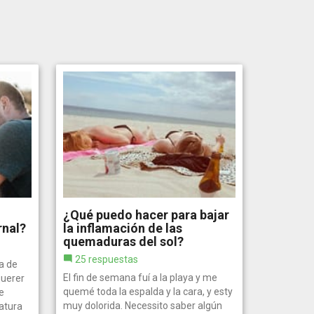
¿Qué puedo hacer para bajar
rnal?
la inflamación de las
quemaduras del sol?
25 respuestas
a de
El fin de semana fuí a la playa y me
querer
quemé toda la espalda y la cara, y esty
e
muy dolorida. Necessito saber algún
iatura