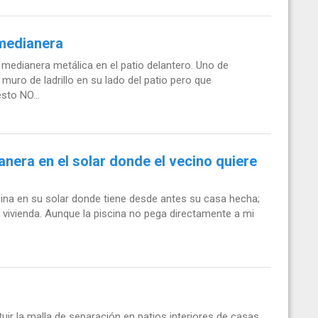
 medianera
edianera metálica en el patio delantero. Uno de
muro de ladrillo en su lado del patio pero que
sto NO...
nera en el solar donde el vecino quiere
ina en su solar donde tiene desde antes su casa hecha;
 vivienda. Aunque la piscina no pega directamente a mi
uir la malla de separación en patios interiores de casas