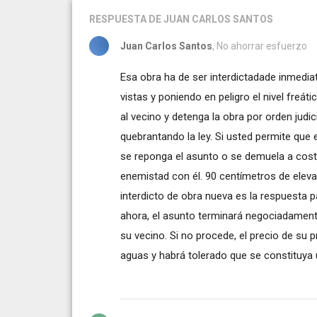
RESPUESTA
DE JUAN CARLOS SANTOS
Juan Carlos Santos
, No ahorrar esfuerzo
Esa obra ha de ser interdictadade inmedi
vistas y poniendo en peligro el nivel fre
al vecino y detenga la obra por orden judi
quebrantando la ley. Si usted permite que 
se reponga el asunto o se demuela a costa
enemistad con él. 90 centímetros de eleva
interdicto de obra nueva es la respuesta p
ahora, el asunto terminará negociadamente
su vecino. Si no procede, el precio de su 
aguas y habrá tolerado que se constituya