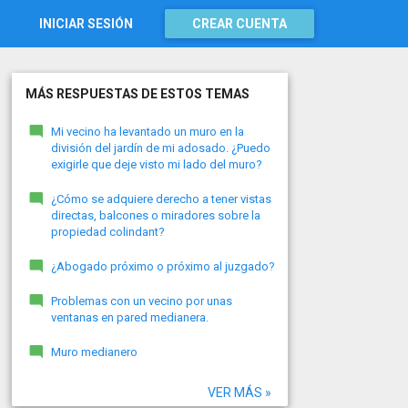
INICIAR SESIÓN
CREAR CUENTA
MÁS RESPUESTAS DE ESTOS TEMAS
Mi vecino ha levantado un muro en la
división del jardín de mi adosado. ¿Puedo
exigirle que deje visto mi lado del muro?
¿Cómo se adquiere derecho a tener vistas
directas, balcones o miradores sobre la
propiedad colindant?
¿Abogado próximo o próximo al juzgado?
Problemas con un vecino por unas
ventanas en pared medianera.
Muro medianero
VER MÁS »