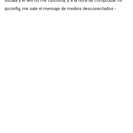
instala y el wifi no me funciona, y a la hora de comprobar mi
ipconfig, me sale el mensaje de medios desconectados.-