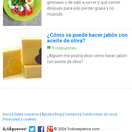
gimnasio o de salir a correr y qué comer
después para solo perder grasa y no
músculo.
¿Cómo se puede hacer jabón con
aceite de oliva?
9 respuestas
¿Alguien me podría decir cómo hacer jabón
con aceite de oliva?
Inicio
|
Sobre nosotros
|
Ayuda
|
Blog
|
Contacto
|
Condiciones de uso
|
Privacidad y cookies
Â¡SÃ­guenos!
© 2026 Todoexpertos.com.
v4.2.51120.1