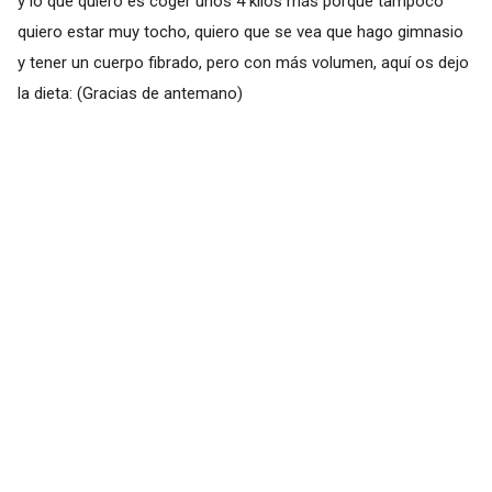
y lo que quiero es coger unos 4 kilos más porque tampoco
quiero estar muy tocho, quiero que se vea que hago gimnasio
y tener un cuerpo fibrado, pero con más volumen, aquí os dejo
la dieta: (Gracias de antemano)