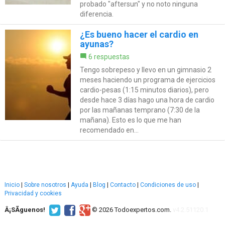
probado "aftersun" y no noto ninguna
diferencia.
¿Es bueno hacer el cardio en
ayunas?
6 respuestas
Tengo sobrepeso y llevo en un gimnasio 2
meses haciendo un programa de ejercicios
cardio-pesas (1:15 minutos diarios), pero
desde hace 3 días hago una hora de cardio
por las mañanas temprano (7:30 de la
mañana). Esto es lo que me han
recomendado en...
Inicio
|
Sobre nosotros
|
Ayuda
|
Blog
|
Contacto
|
Condiciones de uso
|
Privacidad y cookies
Â¡SÃ­guenos!
© 2026 Todoexpertos.com.
v4.2.51120.1