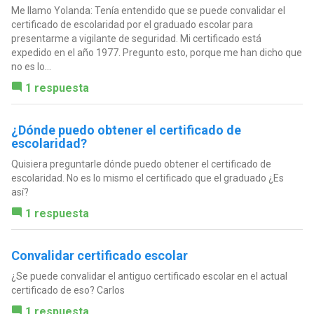
Me llamo Yolanda: Tenía entendido que se puede convalidar el
certificado de escolaridad por el graduado escolar para
presentarme a vigilante de seguridad. Mi certificado está
expedido en el año 1977. Pregunto esto, porque me han dicho que
no es lo...
1 respuesta
¿Dónde puedo obtener el certificado de
escolaridad?
Quisiera preguntarle dónde puedo obtener el certificado de
escolaridad. No es lo mismo el certificado que el graduado ¿Es
así?
1 respuesta
Convalidar certificado escolar
¿Se puede convalidar el antiguo certificado escolar en el actual
certificado de eso? Carlos
1 respuesta