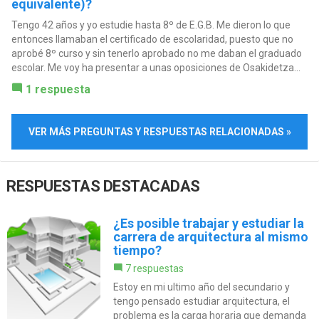
equivalente)?
Tengo 42 años y yo estudie hasta 8º de E.G.B. Me dieron lo que
entonces llamaban el certificado de escolaridad, puesto que no
aprobé 8º curso y sin tenerlo aprobado no me daban el graduado
escolar. Me voy ha presentar a unas oposiciones de Osakidetza...
1 respuesta
VER MÁS PREGUNTAS Y RESPUESTAS RELACIONADAS »
RESPUESTAS DESTACADAS
¿Es posible trabajar y estudiar la
carrera de arquitectura al mismo
tiempo?
7 respuestas
Estoy en mi ultimo año del secundario y
tengo pensado estudiar arquitectura, el
problema es la carga horaria que demanda