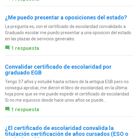
¿Me puedo presentar a oposiciones del estado?
La pregunta es, con el certificado de escolaridad convalidado a
Graduado escolar me puedo presentar a una oposicon del estado
en las plazas de servicios generales.
1 respuesta
Convalidar certificado de escolaridad por
graduado EGB
Tengo 37 años y estudié hasta octavo de la antigua EGB pero no
conseguí aprobar, me dieron el libro de escolaridad, en la última
hoja pone que se me puede expedir el certificado de escolaridad.
Si no me equivoco desde hace unos años se puede...
1 respuesta
¿El certificado de escolaridad convalida la
titulación certificación de años cursados (ESO o