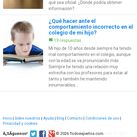
qué sea oficial. ¿Dónde podría obtener
información?
¿Qué hacer ante el
comportamiento incorrecto en el
colegio de mi hijo?
19 respuestas
Mi hijo de 10 años desde siempre ha tenido
mal comportamiento en el colegio, aunque
con la edad se va pronunciando más.
Siempre he tenido una relación muy
estrecha con los profesores para estar al
tanto y también he mantenido
innumerables...
Inicio
|
Sobre nosotros
|
Ayuda
|
Blog
|
Contacto
|
Condiciones de uso
|
Privacidad y cookies
Â¡SÃ­guenos!
© 2026 Todoexpertos.com.
v4.2.51120.1