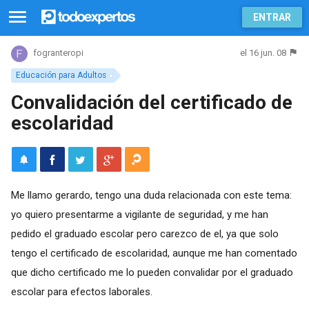
ENTRAR
el 16 jun. 08
fogranteropi
Educación para Adultos
Convalidación del certificado de
escolaridad
Me llamo gerardo, tengo una duda relacionada con este tema:
yo quiero presentarme a vigilante de seguridad, y me han
pedido el graduado escolar pero carezco de el, ya que solo
tengo el certificado de escolaridad, aunque me han comentado
que dicho certificado me lo pueden convalidar por el graduado
escolar para efectos laborales.