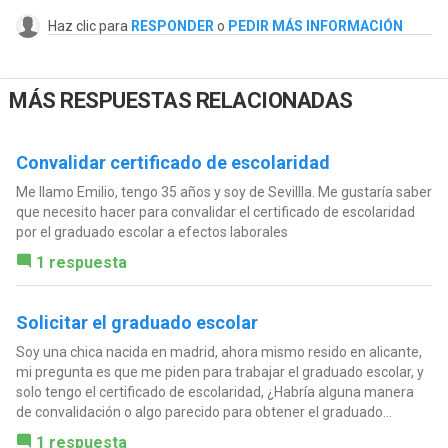
Haz clic para
RESPONDER
o
PEDIR MÁS INFORMACIÓN
MÁS RESPUESTAS RELACIONADAS
Convalidar certificado de escolaridad
Me llamo Emilio, tengo 35 años y soy de Sevillla. Me gustaría saber
que necesito hacer para convalidar el certificado de escolaridad
por el graduado escolar a efectos laborales
1 respuesta
Solicitar el graduado escolar
Soy una chica nacida en madrid, ahora mismo resido en alicante,
mi pregunta es que me piden para trabajar el graduado escolar, y
solo tengo el certificado de escolaridad, ¿Habría alguna manera
de convalidación o algo parecido para obtener el graduado...
1 respuesta