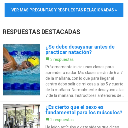
VER MÁS PREGUNTAS Y RESPUESTAS RELACIONADAS »
RESPUESTAS DESTACADAS
¿Se debe desayunar antes de
practicar natación?
3 respuestas
Próximamente inicio unas clases para
aprender a nadar. Mis clases serán de 6 a 7
de la mañana, con lo que para llegar al
centro debo salir de mi casa a las 5 y cuarto
de la mañana. Normalmente desayuno a las
7 de la mañana. Instructores anteriores de...
¿Es cierto que el sexo es
fundamental para los músculos?
2 respuestas
He leído artículos y visto vídeos que dicen