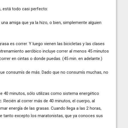
s, está todo casi perfecto:
 o una amiga que ya la hizo, o bien, simplemente alguien
asa es correr. Y luego vienen las bicicletas y las clases
entrenamiento aeróbico incluye correr al menos 45 minutos
 correr en cintas o donde puedas. (45 min. en adelante.)
s que consumís de más. Dado que no consumís muchas, no
de 40 minutos, sólo utilizas como sistema energético
. Recién al correr más de 40 minutos, el cuerpo, al
ar energía de las grasas. Cuando llega a las 2 horas,
re tanto excepto los maratonistas, que ya conoces sus