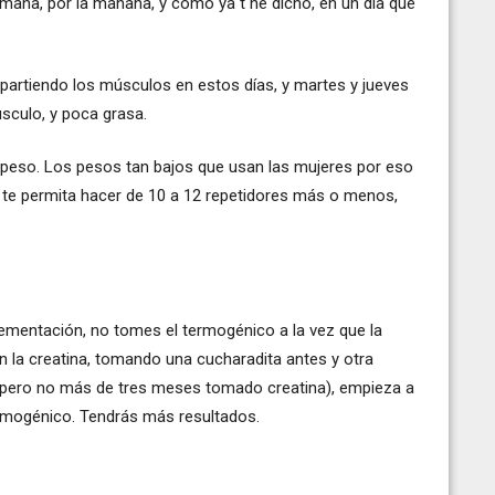
ana, por la mañana, y como ya t he dicho, en un día que
epartiendo los músculos en estos días, y martes y jueves
sculo, y poca grasa.
 peso. Los pesos tan bajos que usan las mujeres por eso
e te permita hacer de 10 a 12 repetidores más o menos,
plementación, no tomes el termogénico a la vez que la
n la creatina, tomando una cucharadita antes y otra
(pero no más de tres meses tomado creatina), empieza a
rmogénico. Tendrás más resultados.