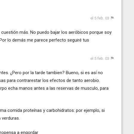
el 5 feb. 03
na cuestión más. No puedo bajar los aeróbicos porque soy
 Por lo demás me parece perfecto seguiré tus
el 5 feb. 03
antes. ¿Pero por la tarde tambien? Bueno, si es así no
as para contrarestar los efectos de tanto aerobio.
erpo echa manos antes a las reservas de musculo, para
ma comida proteínas y carbohidratos: por ejemplo, si
 verduras.
propensa a engordar