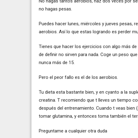
No hagas tantos aerobios, haz dos veces por sem
no hagas pesas.
Puedes hacer lunes, miércoles y jueves pesas, r
aerobios. Así lo que estas logrando es perder mu
Tienes que hacer los ejercicios con algo más de
de definir no sirven para nada. Coge un peso qu
nunca más de 15.
Pero el peor fallo es el de los aerobios.
Tu dieta esta bastante bien, y en cyanto a la su
creatina. T recomiendo que t lleves un tiempo co
después del entrenamiento. Cuando t veas bien 
tomar glutamina, y entonces toma también el te
Preguntame a cualquier otra duda