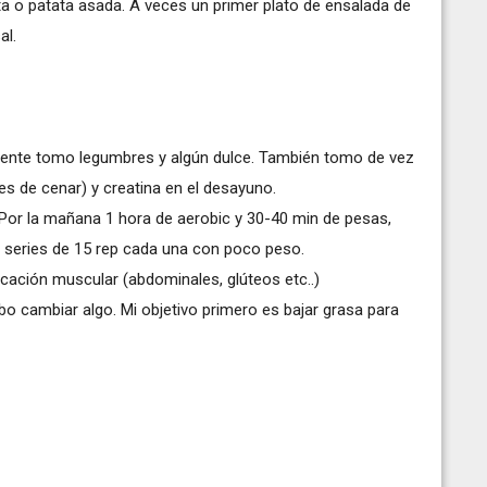
ta o patata asada. A veces un primer plato de ensalada de
al.
mente tomo legumbres y algún dulce. También tomo de vez
s de cenar) y creatina en el desayuno.
 Por la mañana 1 hora de aerobic y 30-40 min de pesas,
3 series de 15 rep cada una con poco peso.
icación muscular (abdominales, glúteos etc..)
bo cambiar algo. Mi objetivo primero es bajar grasa para