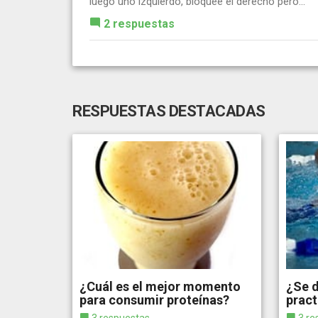
luego uno izquierdo, bloqueé el derecho pero...
2 respuestas
RESPUESTAS DESTACADAS
¿Cuál es el mejor momento
¿Se 
para consumir proteínas?
pract
3 respuestas
3 re