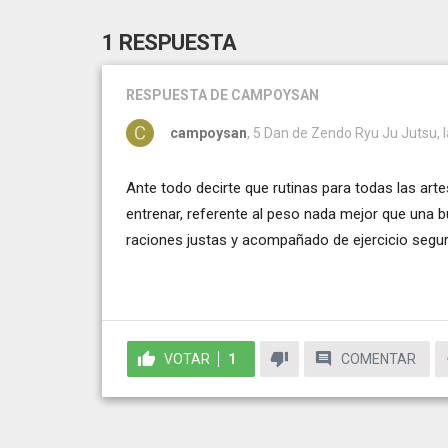
1 RESPUESTA
RESPUESTA
DE CAMPOYSAN
campoysan
, 5 Dan de Zendo Ryu Ju Jutsu, I
Ante todo decirte que rutinas para todas las art
entrenar, referente al peso nada mejor que una 
raciones justas y acompañado de ejercicio segur
VOTAR
1
COMENTAR