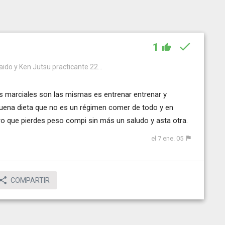
1
aido y Ken Jutsu practicante 22...
es marciales son las mismas es entrenar entrenar y
buena dieta que no es un régimen comer de todo y en
o que pierdes peso compi sin más un saludo y asta otra.
el 7 ene. 05
COMPARTIR