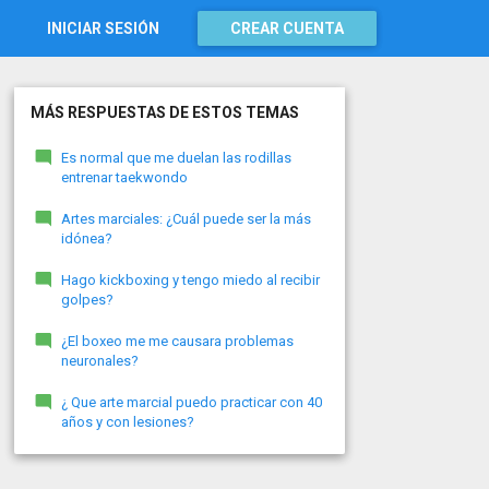
INICIAR SESIÓN
CREAR CUENTA
MÁS RESPUESTAS DE ESTOS TEMAS
Es normal que me duelan las rodillas
entrenar taekwondo
Artes marciales: ¿Cuál puede ser la más
idónea?
Hago kickboxing y tengo miedo al recibir
golpes?
¿El boxeo me me causara problemas
neuronales?
¿ Que arte marcial puedo practicar con 40
años y con lesiones?