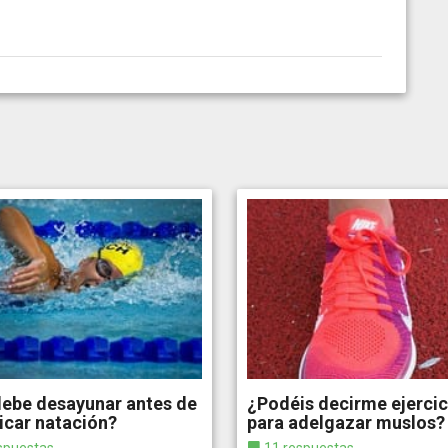
debe desayunar antes de
¿Podéis decirme ejercic
icar natación?
para adelgazar muslos?
spuestas
11 respuestas