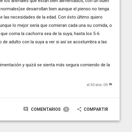
ue los animales que están bien alimentados, con un buen
 normales)se desarrollan bien aunque el pienso no tenga
e las necesidades de la edad. Con ésto último quiero
unque lo mejor sería que comieran cada una su comida, o
que coma la cachorra sea de la suya, hasta los 5-6
 de adulto con la suya a ver si así se acostumbra a las
alimentación y quizá se sienta más segura comiendo de la
el 30 ene. 09
COMENTARIOS
COMPARTIR
1