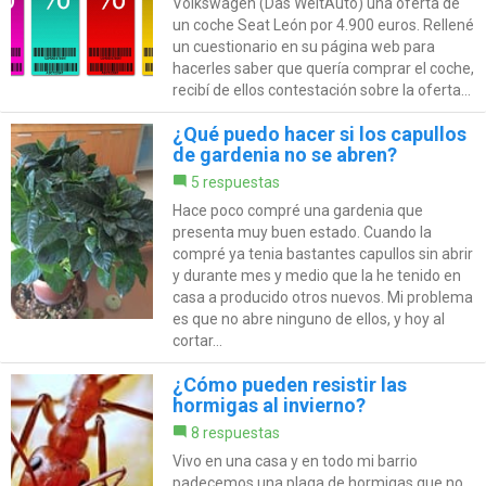
Volkswagen (Das WeltAuto) una oferta de
un coche Seat León por 4.900 euros. Rellené
un cuestionario en su página web para
hacerles saber que quería comprar el coche,
recibí de ellos contestación sobre la oferta...
¿Qué puedo hacer si los capullos
de gardenia no se abren?
5 respuestas
Hace poco compré una gardenia que
presenta muy buen estado. Cuando la
compré ya tenia bastantes capullos sin abrir
y durante mes y medio que la he tenido en
casa a producido otros nuevos. Mi problema
es que no abre ninguno de ellos, y hoy al
cortar...
¿Cómo pueden resistir las
hormigas al invierno?
8 respuestas
Vivo en una casa y en todo mi barrio
padecemos una plaga de hormigas que no