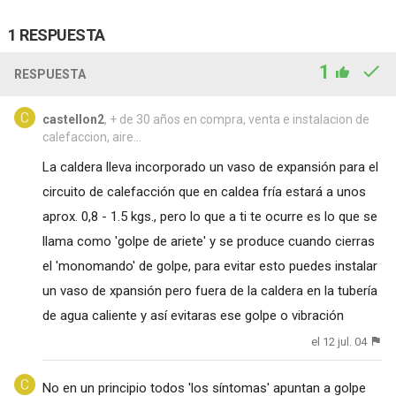
1 RESPUESTA
1
RESPUESTA
castellon2
, + de 30 años en compra, venta e instalacion de
calefaccion, aire...
La caldera lleva incorporado un vaso de expansión para el
circuito de calefacción que en caldea fría estará a unos
aprox. 0,8 - 1.5 kgs., pero lo que a ti te ocurre es lo que se
llama como 'golpe de ariete' y se produce cuando cierras
el 'monomando' de golpe, para evitar esto puedes instalar
un vaso de xpansión pero fuera de la caldera en la tubería
de agua caliente y así evitaras ese golpe o vibración
el 12 jul. 04
No en un principio todos 'los síntomas' apuntan a golpe