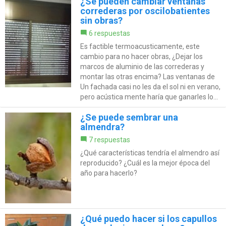
¿Se pueden cambiar ventanas
correderas por oscilobatientes
sin obras?
6 respuestas
Es factible termoacusticamente, este
cambio para no hacer obras, ¿Dejar los
marcos de aluminio de las correderas y
montar las otras encima? Las ventanas de
Un fachada casi no les da el sol ni en verano,
pero acústica mente haría que ganarles lo...
¿Se puede sembrar una
almendra?
7 respuestas
¿Qué características tendría el almendro así
reproducido? ¿Cuál es la mejor época del
año para hacerlo?
¿Qué puedo hacer si los capullos