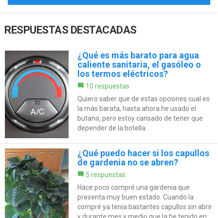
RESPUESTAS DESTACADAS
¿Qué es más barato para agua
caliente sanitaria, el gasóleo o
los termos eléctricos?
10 respuestas
Quiero saber que de estas opciones cual es
la más barata, hasta ahora he usado el
butano, pero estoy cansado de tener que
depender de la botella.
¿Qué puedo hacer si los capullos
de gardenia no se abren?
5 respuestas
Hace poco compré una gardenia que
presenta muy buen estado. Cuando la
compré ya tenia bastantes capullos sin abrir
y durante mes y medio que la he tenido en