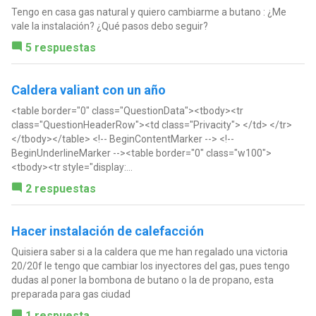
Tengo en casa gas natural y quiero cambiarme a butano : ¿Me
vale la instalación? ¿Qué pasos debo seguir?
5 respuestas
Caldera valiant con un año
<table border="0" class="QuestionData"><tbody><tr
class="QuestionHeaderRow"><td class="Privacity"> </td> </tr>
</tbody></table> <!-- BeginContentMarker --> <!--
BeginUnderlineMarker --><table border="0" class="w100">
<tbody><tr style="display:...
2 respuestas
Hacer instalación de calefacción
Quisiera saber si a la caldera que me han regalado una victoria
20/20f le tengo que cambiar los inyectores del gas, pues tengo
dudas al poner la bombona de butano o la de propano, esta
preparada para gas ciudad
1 respuesta