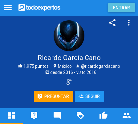
ENTRAR
Ricardo García Cano
1.975 puntos
México
@ricardogarciacano
desde
2016
- visto
2016
PREGUNTAR
SEGUIR