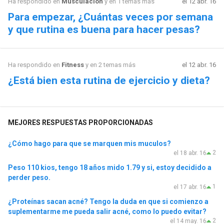
Ha respondido en
Musculación
y en 1 temas más
el 12 abr. 16
Para empezar, ¿Cuántas veces por semana
y que rutina es buena para hacer pesas?
Ha respondido en
Fitness
y en 2 temas más
el 12 abr. 16
¿Está bien esta rutina de ejercicio y dieta?
MEJORES RESPUESTAS PROPORCIONADAS
¿Cómo hago para que se marquen mis muculos?
2
el 18 abr. 16
Peso 110 kios, tengo 18 años mido 1.79 y si, estoy decidido a
perder peso.
1
el 17 abr. 16
¿Proteínas sacan acné? Tengo la duda en que si comienzo a
suplementarme me pueda salir acné, como lo puedo evitar?
2
el 14 may. 16